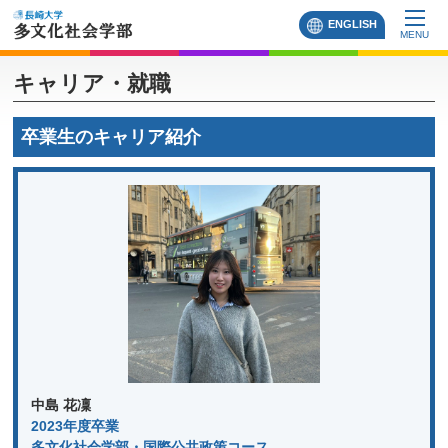
ENGLISH
MENU
キャリア・就職
卒業生のキャリア紹介
中島 花凜
2023年度卒業
多文化社会学部・国際公共政策コース