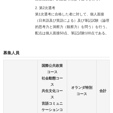
2. 第2次選考
第1次選考に合格した者に対して、個人面接
（日本語及び英語による）及び筆記試験（論理
的思考力と洞察力（観察力）を問う）を行う。
配点は個人面接50点、筆記試験100点である。
募集人員
国際公共政策
コース
社会動態コー
ス
オランダ特別
共生文化コー
合計
コース
ス
言語コミュニ
ケーションコ