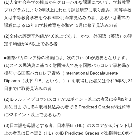
(1)人文社会科学の観点からグローバルな課題について、学校教育
プログラムにより2年以上にわたり課題研究に取り組み、高等学校
又は中等教育学校を令和9年3月卒業見込みの者、あるいは通常の
課程による12年の学校教育を令和9年3月に修了見込みの者
(2)全体の評定平均値が4.0以上であり、かつ、外国語（英語）の評
定平均値が4.6以上である者
■国際バカロレア枠の出願には、次の(1)～(4)が必要となります。
(1)スイス民法典に基づく財団法人である国際バカロレア事務局が
授与する国際バカロレア資格（International Baccalaureate
Diploma（以下「IB」という。））を取得した者又は令和9年3月31
日までに取得見込みの者
(2)IBフルディプロマのスコアが32ポイント以上の者又は令和9年3
月31日までにIBを取得見込みの者でIB Predicted Gradesが出願時
に32ポイント以上であるもの
(3)日本語を母語とする者、日本語B（HL）のスコアが6ポイント以
上の者又は日本語B（HL）のIB Predicted Grades が出願時に6ポイ