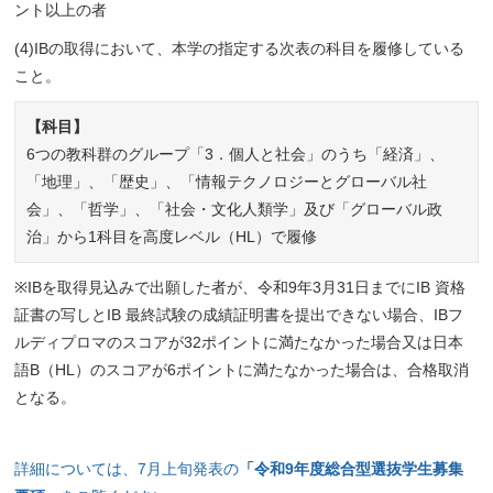
ント以上の者
(4)IBの取得において、本学の指定する次表の科目を履修している
こと。
【科目】
6つの教科群のグループ「3．個人と社会」のうち「経済」、
「地理」、「歴史」、「情報テクノロジーとグローバル社
会」、「哲学」、「社会・文化人類学」及び「グローバル政
治」から1科目を高度レベル（HL）で履修
※IBを取得見込みで出願した者が、令和9年3月31日までにIB 資格
証書の写しとIB 最終試験の成績証明書を提出できない場合、IBフ
ルディプロマのスコアが32ポイントに満たなかった場合又は日本
語B（HL）のスコアが6ポイントに満たなかった場合は、合格取消
となる。
詳細については、7月上旬発表の
「令和9年度総合型選抜学生募集