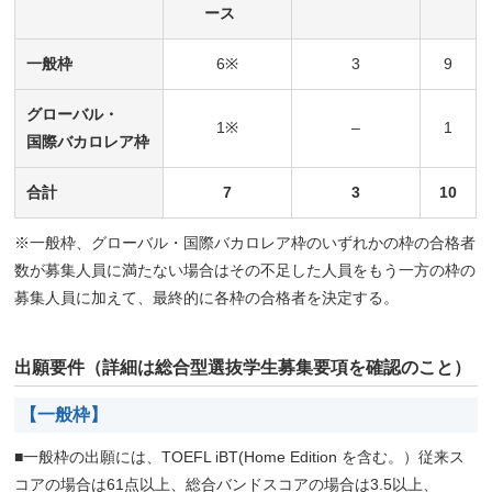
ース
一般枠
6※
3
9
グローバル・
1※
–
1
国際バカロレア枠
合計
7
3
10
※一般枠、グローバル・国際バカロレア枠のいずれかの枠の合格者
数が募集人員に満たない場合はその不足した人員をもう一方の枠の
募集人員に加えて、最終的に各枠の合格者を決定する。
出願要件（詳細は総合型選抜学生募集要項を確認のこと）
【一般枠】
■一般枠の出願には、TOEFL iBT(Home Edition を含む。）従来ス
コアの場合は61点以上、総合バンドスコアの場合は3.5以上、