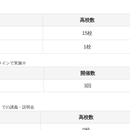
高校数
15校
1校
ラインで実施※
開催数
3回
）での講義・説明会
高校数
0校