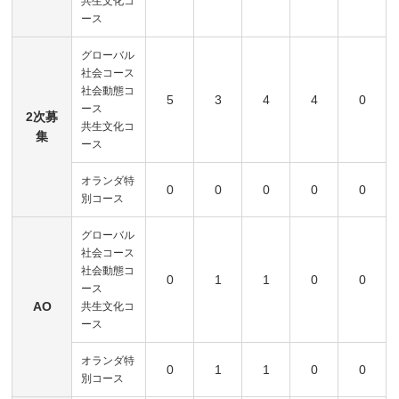
共生文化コ
ース
グローバル
社会コース
社会動態コ
5
3
4
4
0
ース
2次募
共生文化コ
集
ース
オランダ特
0
0
0
0
0
別コース
グローバル
社会コース
社会動態コ
0
1
1
0
0
ース
AO
共生文化コ
ース
オランダ特
0
1
1
0
0
別コース