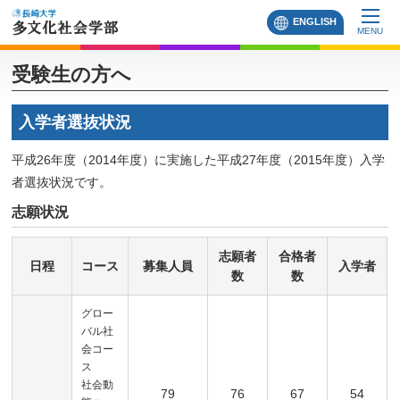
ENGLISH
MENU
受験生の方へ
入学者選抜状況
平成26年度（2014年度）に実施した平成27年度（2015年度）入学
者選抜状況です。
志願状況
志願者
合格者
日程
コース
募集人員
入学者
数
数
グロー
バル社
会コー
ス
社会動
79
76
67
54