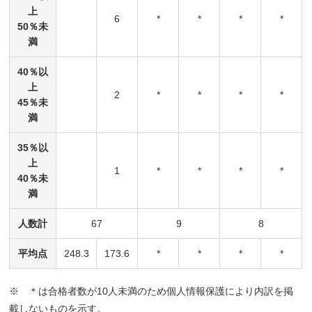
上
6
*
*
*
*
50％未
満
40％以
上
2
*
*
*
*
45％未
満
35％以
上
1
*
*
*
*
40％未
満
人数計
67
9
8
平均点
248.3
173.6
*
*
*
*
※ ＊は合格者数が10人未満のため個人情報保護により内訳を掲
載しないものを示す。