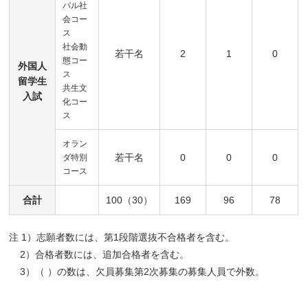
バル社
会コー
ス
社会動
若干名
2
1
0
態コー
外国人
ス
留学生
共生文
入試
化コー
ス
オラン
若干名
0
0
0
ダ特別
コース
合計
100（30）
169
96
78
注 1）志願者数には、第1段階選抜不合格者を含む。
2）合格者数には、追加合格者を含む。
3）（ ）の数は、欠員募集第2次募集の募集人員で外数。