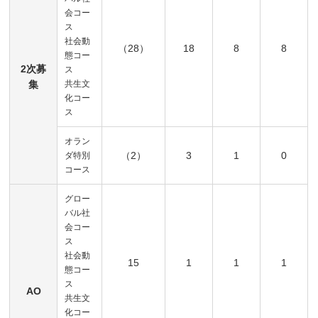
会コー
ス
社会動
（28）
18
8
8
態コー
2次募
ス
集
共生文
化コー
ス
オラン
（2）
3
1
0
ダ特別
コース
グロー
バル社
会コー
ス
社会動
15
1
1
1
態コー
ス
AO
共生文
化コー