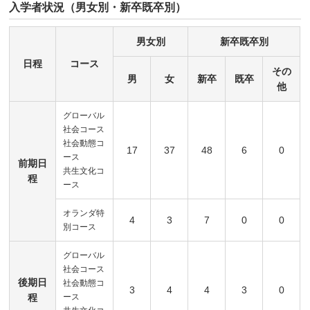
入学者状況（男女別・新卒既卒別）
男女別
新卒既卒別
日程
コース
その
男
女
新卒
既卒
他
グローバル
社会コース
社会動態コ
17
37
48
6
0
ース
前期日
共生文化コ
程
ース
オランダ特
4
3
7
0
0
別コース
グローバル
社会コース
後期日
社会動態コ
3
4
4
3
0
程
ース