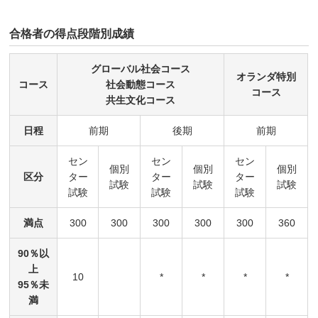
合格者の得点段階別成績
グローバル社会コース
オランダ特別
コース
社会動態コース
コース
共生文化コース
日程
前期
後期
前期
セン
セン
セン
個別
個別
個別
区分
ター
ター
ター
試験
試験
試験
試験
試験
試験
満点
300
300
300
300
300
360
90％以
上
10
*
*
*
*
95％未
満