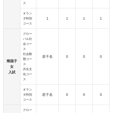
ス
オラン
1
1
1
1
ダ特別
コース
グロー
バル社
会コー
ス
社会動
若干名
0
0
0
態コー
帰国子
ス
女
共生文
入試
化コー
ス
オラン
若干名
0
0
0
ダ特別
コース
グロー