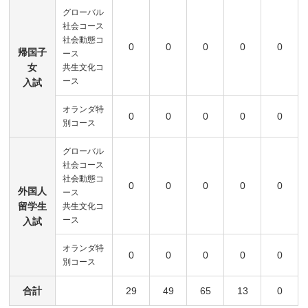
グローバル
社会コース
社会動態コ
0
0
0
0
0
帰国子
ース
女
共生文化コ
ース
入試
オランダ特
0
0
0
0
0
別コース
グローバル
社会コース
社会動態コ
0
0
0
0
0
外国人
ース
留学生
共生文化コ
ース
入試
オランダ特
0
0
0
0
0
別コース
合計
29
49
65
13
0