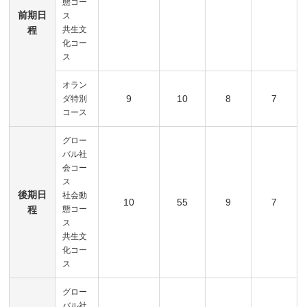
態コー
前期日
ス
程
共生文
化コー
ス
オラン
9
10
8
7
ダ特別
コース
グロー
バル社
会コー
ス
後期日
社会動
10
55
9
7
程
態コー
ス
共生文
化コー
ス
グロー
バル社