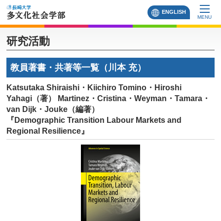
ENGLISH
MENU
研究活動
教員著書・共著等一覧（川本 充）
Katsutaka Shiraishi・Kiichiro Tomino・Hiroshi
Yahagi（著） Martinez・Cristina・Weyman・Tamara・
van Dijk・Jouke（編著）
『Demographic Transition Labour Markets and
Regional Resilience』