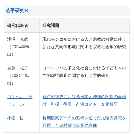
若手研究B
研究代表者
研究課題
滝澤 克彦
現代モンゴルにおける人と宗教の移動に伴う
（2024年転
新たな共同体形成に関する宗教社会学的研究
出）
見原 礼子
ヨーロッパの多文化社会における子どもへの
（2021年転
性的虐待防止に関する社会学的研究
出）
コンペル・ラ
戦時戦後史における日本と沖縄の関係の再検
ドミール
討ー引揚・復員・占領コスト・文化解語
小松 悟
長期観察データの整備を通じた太陽光発電を
利用した農村電化事業の評価