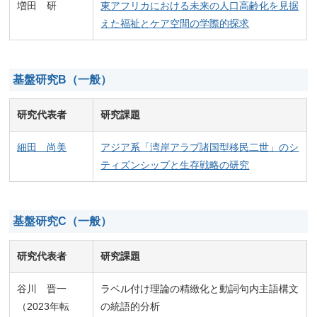
増田 研
東アフリカにおける未来の人口高齢化を見据
えた福祉とケア空間の学際的探求
基盤研究B（一般）
研究代表者
研究課題
細田 尚美
アジア系「湾岸アラブ諸国型移民二世」のシ
ティズンシップと生存戦略の研究
基盤研究C（一般）
研究代表者
研究課題
谷川 晋一
ラベル付け理論の精緻化と動詞句内主語構文
（2023年転
の統語的分析