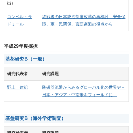
出）
コンペル・ラ
終戦後の日本統治制度改革の再検討―安全保
ドミール
障、軍・民関係、言語邂逅の視点から
平成29年度採択
基盤研究B（一般）
研究代表者
研究課題
野上 建紀
陶磁器流通からみるグローバル化の世界史－
日本・アジア・中南米をフィールドに－
基盤研究B（海外学術調査）