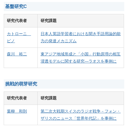
基盤研究C
研究代表者
研究課題
カトローニ
日本人英語学習者における聞き手語用論的能
ピノ
力の発達メカニズム
森川 裕二
東アジア地域形成と「小国」行動原理の相互
浸透モデルに関する研究―ラオスを事例に
挑戦的萌芽研究
研究代表者
研究課題
葉柳 和則
第二次大戦期スイスのラジオ戦争－フォン・
ザリスのニュース「世界年代記」を事例に