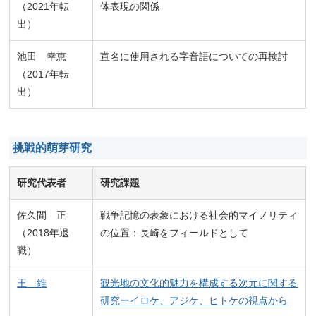
（2021年転
体表現の関係
出）
池田 幸恵
宣名に使用される字音語についての再検討
（2017年転
出）
挑戦的萌芽研究
研究代表者
研究課題
佐久間 正
戦争記憶の表象における社会的マイノリティ
（2018年退
の位置：長崎をフィールドとして
職）
王 維
観光地の文化的魅力を構成する次元に関する
研究ーイロケ、アジケ、ヒトケの視点から