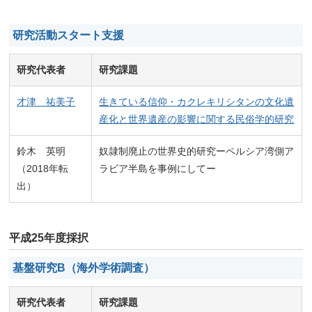
研究活動スタート支援
研究代表者
研究課題
才津 祐美子
生きている信仰・カクレキリシタンの文化遺
産化と世界遺産の影響に関する民俗学的研究
鈴木 英明
奴隷制廃止の世界史的研究ーペルシア湾側ア
（2018年転
ラビア半島を事例にしてー
出）
平成25年度採択
基盤研究B（海外学術調査）
研究代表者
研究課題