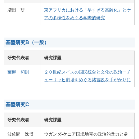
増田 研
東アフリカにおける「早すぎる高齢化」とケ
アの多様性をめぐる学際的研究
基盤研究B（一般）
研究代表者
研究課題
葉柳 和則
２０世紀スイスの国民統合と文化の政治ーチ
ューリッヒ劇場をめぐる諸言説を手がかりに
基盤研究C
研究代表者
研究課題
波佐間 逸博
ウガンダ-ケニア国境地帯の政治的暴力と身