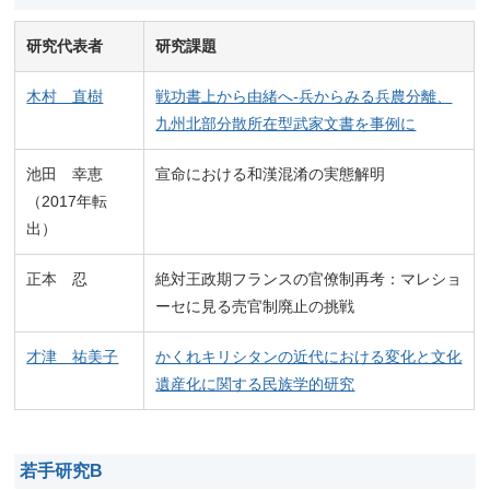
研究代表者
研究課題
木村 直樹
戦功書上から由緒へ-兵からみる兵農分離、
九州北部分散所在型武家文書を事例に
池田 幸恵
宣命における和漢混淆の実態解明
（2017年転
出）
正本 忍
絶対王政期フランスの官僚制再考：マレショ
ーセに見る売官制廃止の挑戦
才津 祐美子
かくれキリシタンの近代における変化と文化
遺産化に関する民族学的研究
若手研究B