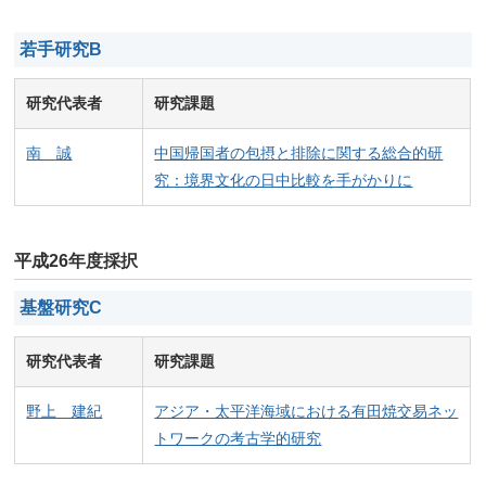
若手研究B
研究代表者
研究課題
南 誠
中国帰国者の包摂と排除に関する総合的研
究：境界文化の日中比較を手がかりに
平成26年度採択
基盤研究C
研究代表者
研究課題
野上 建紀
アジア・太平洋海域における有田焼交易ネッ
トワークの考古学的研究